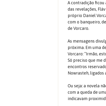
A contradição ficou 
das revelações, Flá
próprio Daniel Vorc
com o banqueiro, de
de Vorcaro.
As mensagens divul
próxima. Em uma del
Vorcaro: “Irmão, es
Só preciso que me d
encontros reservado
Nowrasteh, ligados a
Ou seja: a novela 
com a queda de uma 
indicavam proximida