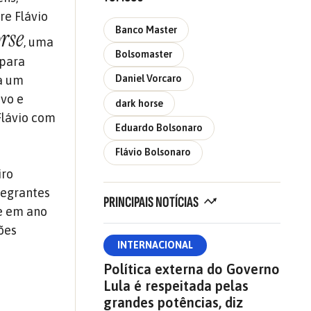
re Flávio
Banco Master
rse
, uma
Bolsomaster
 para
Daniel Vorcaro
 a um
ivo e
dark horse
Flávio com
Eduardo Bolsonaro
Flávio Bolsonaro
iro
tegrantes
PRINCIPAIS NOTÍCIAS
te em ano
sões
INTERNACIONAL
Política externa do Governo
Lula é respeitada pelas
grandes potências, diz