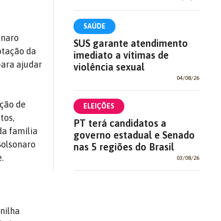
SAÚDE
onaro
SUS garante atendimento
otação da
imediato a vítimas de
para ajudar
violência sexual
04/08/26
ação de
ELEIÇÕES
tos,
PT terá candidatos a
da família
governo estadual e Senado
Bolsonaro
nas 5 regiões do Brasil
.
03/08/26
nilha