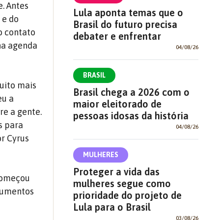
e. Antes
Lula aponta temas que o
 e do
Brasil do futuro precisa
o contato
debater e enfrentar
 na agenda
04/08/26
BRASIL
uito mais
Brasil chega a 2026 com o
eu a
maior eleitorado de
re a gente.
pessoas idosas da história
s para
04/08/26
or Cyrus
MULHERES
Proteger a vida das
 Começou
mulheres segue como
ocumentos
prioridade do projeto de
Lula para o Brasil
03/08/26