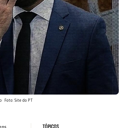
o
Foto: Site do PT
TÓPICOS
ens,