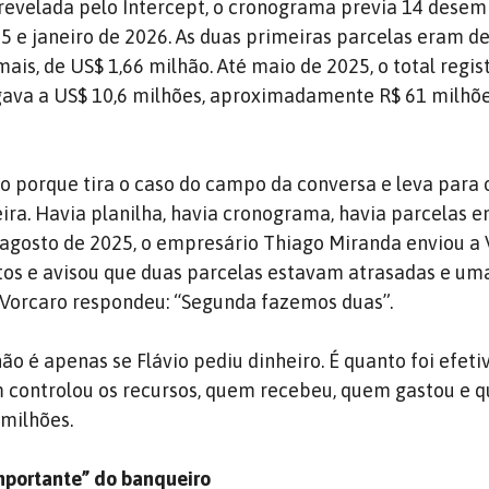
revelada pelo Intercept, o cronograma previa 14 desem
25 e janeiro de 2026. As duas primeiras parcelas eram d
ais, de US$ 1,66 milhão. Até maio de 2025, o total regis
ava a US$ 10,6 milhões, aproximadamente R$ 61 milhõ
vo porque tira o caso do campo da conversa e leva para
ira. Havia planilha, havia cronograma, havia parcelas e
agosto de 2025, o empresário Thiago Miranda enviou a 
os e avisou que duas parcelas estavam atrasadas e uma
 Vorcaro respondeu: “Segunda fazemos duas”.
não é apenas se Flávio pediu dinheiro. É quanto foi efe
ontrolou os recursos, quem recebeu, quem gastou e qu
 milhões.
importante” do banqueiro