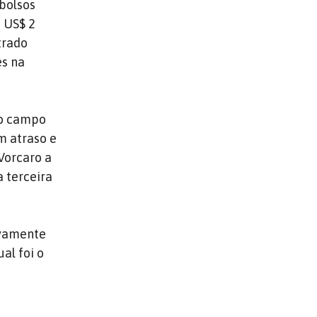
bolsos
e US$ 2
trado
es na
 o campo
m atraso e
Vorcaro a
 terceira
tivamente
al foi o