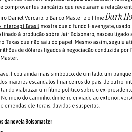
s e comprovantes bancários que revelaram a relação ent
Dark Ho
iro Daniel Vorcaro, o Banco Master e o filme
Intercept Brasil
mostra que o fundo Havengate, usado
stinado à produção sobre Jair Bolsonaro, nasceu ligado
 no Texas que não saiu do papel. Mesmo assim, seguiu at
ilhões de dólares ligados à negociação conduzida por 
 Master.
rave, ficou ainda mais simbólico: de um lado, um banque
os maiores escândalos financeiros do país; de outro, in
ntando viabilizar um filme político sobre o ex-presiden
. No meio do caminho, dinheiro enviado ao exterior, ver
de emendas eleitorais, dúvidas e suspeitas.
os da novela Bolsomaster