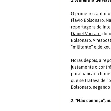
1. A mentira de Fláv
O primeiro capítul
Flávio Bolsonaro. N
reportagens do Inte
Daniel Vorcaro
, don
Bolsonaro. A respost
“militante” e deixou 
Horas depois, a re
justamente o contrá
para bancar o filme 
que se tratava de “p
Bolsonaro, negando 
2. “Não conheço”, m