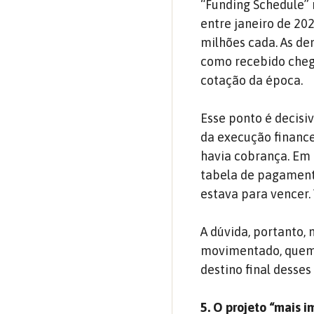
“Funding Schedule” 
entre janeiro de 20
milhões cada. As dem
como recebido cheg
cotação da época.
Esse ponto é decisi
da execução finance
havia cobrança. Em 
tabela de pagament
estava para vencer.
A dúvida, portanto, 
movimentado, quem c
destino final desses
5. O projeto “mais 