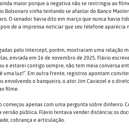
ainda maior porque a negativa não se restringia ao film
vio Bolsonaro vinha tentando se afastar do Banco Master
aro. O senador havia dito em março que nunca havia tid
pois de a imprensa noticiar que seu telefone aparecia
gadas pelo Intercept, porém, mostraram uma relação m
as, enviada em 16 de novembro de 2025, Flávio escrev
tou e estarei contigo sempre, não tem meia conversa ent
ê uma luz!”. Em outra frente, registros apontam convite
s envolvendo o banqueiro, o ator Jim Caviezel e o diret
o filme.
não começou apenas com uma pergunta sobre dinheiro.
versão pública. Flávio tentava vender distância; os d
de, cobrança e articulação.