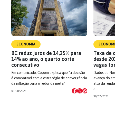
ECONOMIA
ECONOM
BC reduz juros de 14,25% para
Taxa de 
14% ao ano, o quarto corte
desde 20
consecutivo
vagas fo
Em comunicado, Copom explica que "a decisão
Dados do No
é compatível com a estratégia de convergência
avanço do em
da inflação para o redor da meta"
alta da rend
a…
05/08/2026
30/07/2026