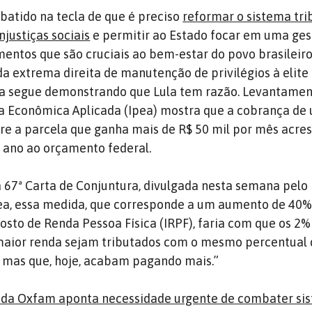
batido na tecla de que é preciso
reformar o sistema tri
justiças sociais
e permitir ao Estado focar em uma ge
mentos que são cruciais ao bem-estar do povo brasileiro
a extrema direita de manutenção de privilégios à elite 
a segue demonstrando que Lula tem razão. Levantamen
sa Econômica Aplicada (Ipea) mostra que a cobrança de
e a parcela que ganha mais de R$ 50 mil por mês acre
r ano ao orçamento federal.
a 67ª Carta de Conjuntura, divulgada nesta semana pelo i
ea, essa medida, que corresponde a um aumento de 40%
sto de Renda Pessoa Física (IRPF), faria com que os 2%
maior renda sejam tributados com o mesmo percentual 
mas que, hoje, acabam pagando mais.”
o da Oxfam aponta necessidade urgente de combater si