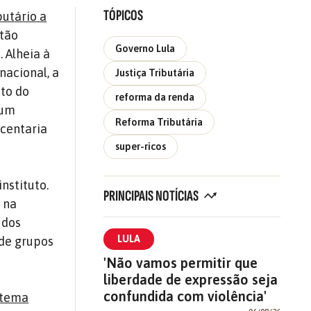
TÓPICOS
butário a
stão
Governo Lula
. Alheia à
nacional, a
Justiça Tributária
to do
reforma da renda
 um
Reforma Tributária
scentaria
super-ricos
nstituto.
PRINCIPAIS NOTÍCIAS
 na
 dos
LULA
de grupos
'Não vamos permitir que
liberdade de expressão seja
confundida com violência'
stema