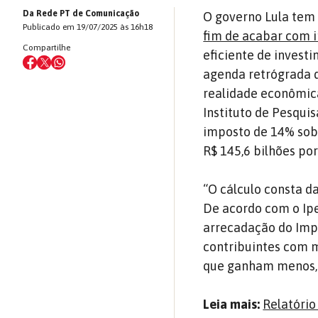
Da Rede PT de Comunicação
O governo Lula tem 
Publicado em 19/07/2025 às 16h18
fim de acabar com in
Compartilhe
eficiente de investi
agenda retrógrada d
realidade econômic
Instituto de Pesqui
imposto de 14% sobr
R$ 145,6 bilhões po
“O cálculo consta d
De acordo com o Ip
arrecadação do Impo
contribuintes com 
que ganham menos, 
Leia mais:
Relatóri