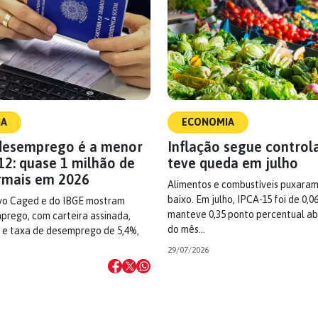
IA
ECONOMIA
desemprego é a menor
Inflação segue control
12: quase 1 milhão de
teve queda em julho
rmais em 2026
Alimentos e combustíveis puxaram
baixo. Em julho, IPCA-15 foi de 0,0
vo Caged e do IBGE mostram
manteve 0,35 ponto percentual ab
prego, com carteira assinada,
do mês…
a e taxa de desemprego de 5,4%,
29/07/2026