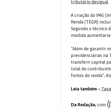
tributário desigual
A criação do IMG (I
Renda (TEGR) incluir
Segundo o técnico 
medida aumentaria a
“Além de garantir m
previdenciárias na 
transferir capital p
total do contribuint
fontes de renda”, di
Leia também –
Taxaç
I
Da Redação,
com