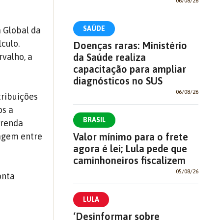
06/08/26
SAÚDE
 Global da
lculo.
Doenças raras: Ministério
da Saúde realiza
valho, a
capacitação para ampliar
diagnósticos no SUS
06/08/26
tribuições
os a
BRASIL
 renda
Valor mínimo para o frete
ragem entre
agora é lei; Lula pede que
caminhoneiros fiscalizem
05/08/26
onta
LULA
‘Desinformar sobre