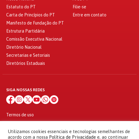
Estatuto do PT
Filie-se
Carta de Princípios do PT
Entre em contato
Manifesto de Fundação do PT
Estrutura Partidária
Comissão Executiva Nacional
Diretório Nacional
Secretarias e Setoriais
Diretórios Estaduais
SIGA NOSSAS REDES
Termos de uso
Política de privacidade
© 2010 - 2026
Utilizamos cookies essenciais e tecnologias semelhantes de
Partido dos Trabalhadores Todos os direitos reservados
acordo com a nossa
Política de Privacidade
e, ao continuar