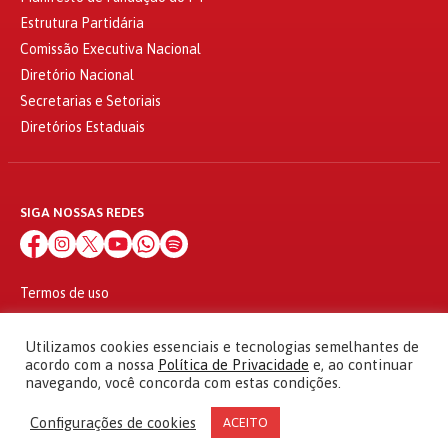
Estrutura Partidária
Comissão Executiva Nacional
Diretório Nacional
Secretarias e Setoriais
Diretórios Estaduais
SIGA NOSSAS REDES
Termos de uso
Política de privacidade
© 2010 - 2026
Utilizamos cookies essenciais e tecnologias semelhantes de
Partido dos Trabalhadores Todos os direitos reservados
acordo com a nossa
Política de Privacidade
e, ao continuar
navegando, você concorda com estas condições.
Configurações de cookies
ACEITO