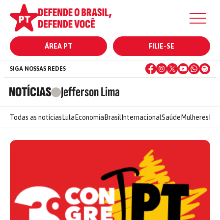
ÁREA PT
FILIE-SE
SIGA NOSSAS REDES
NOTÍCIAS
Jefferson Lima
Todas as notícias
Lula
Economia
Brasil
Internacional
Saúde
Mulheres
Ele