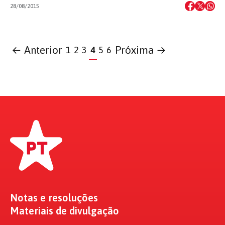
28/08/2015
← Anterior
Próxima →
1
2
3
4
5
6
Notas e resoluções
Materiais de divulgação