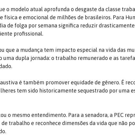
ue o modelo atual aprofunda o desgaste da classe trab
física e emocional de milhões de brasileiros. Para Hu
a de folga por semana significa reduzir drasticamente
ente profissional.
u que a mudança tem impacto especial na vida das mul
 uma dupla jornada: o trabalho remunerado e as taref
dado.
exaustiva é também promover equidade de gênero. É re
lheres tem sido historicamente sequestrado por uma e
rçou o mesmo entendimento. Para a senadora, a PEC re
s de trabalho e reconhece dimensões da vida que não p
do.