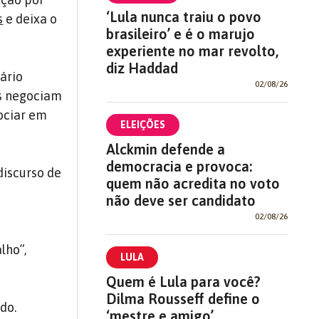
‘Lula nunca traiu o povo
s
e deixa o
brasileiro’ e é o marujo
experiente no mar revolto,
diz Haddad
ário
02/08/26
as negociam
gociar em
ELEIÇÕES
Alckmin defende a
democracia e provoca:
discurso de
quem não acredita no voto
não deve ser candidato
02/08/26
lho”,
LULA
Quem é Lula para você?
Dilma Rousseff define o
do.
‘mestre e amigo’