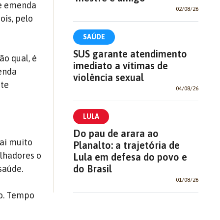
de emenda
02/08/26
ois, pelo
SAÚDE
SUS garante atendimento
ão qual, é
imediato a vítimas de
enda
violência sexual
ste
04/08/26
LULA
Do pau de arara ao
ai muito
Planalto: a trajetória de
alhadores o
Lula em defesa do povo e
do Brasil
 saúde.
01/08/26
po. Tempo