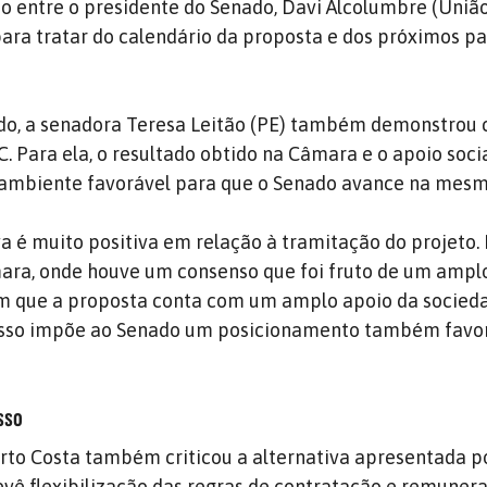
o entre o presidente do Senado, Davi Alcolumbre (União
 para tratar do calendário da proposta e dos próximos p
ado, a senadora Teresa Leitão (PE) também demonstrou 
. Para ela, o resultado obtido na Câmara e o apoio socia
ambiente favorável para que o Senado avance na mesm
a é muito positiva em relação à tramitação do projeto. 
ara, onde houve um consenso que foi fruto de um ampl
que a proposta conta com um amplo apoio da socieda
 Isso impõe ao Senado um posicionamento também favor
sso
to Costa também criticou a alternativa apresentada p
evê flexibilização das regras de contratação e remuner