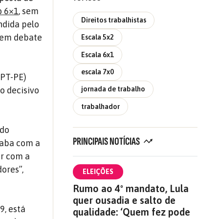
o 6×1
, sem
Direitos trabalhistas
ndida pelo
s em debate
Escala 5x2
Escala 6x1
escala 7x0
(PT-PE)
o decisivo
jornada de trabalho
trabalhador
 do
PRINCIPAIS NOTÍCIAS
caba com a
ar com a
ores”,
ELEIÇÕES
Rumo ao 4º mandato, Lula
quer ousadia e salto de
9, está
qualidade: ‘Quem fez pode