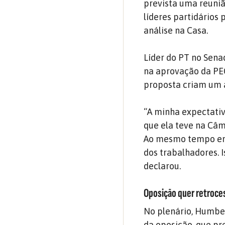
prevista uma reuniã
líderes partidários
análise na Casa.
Líder do PT no Sen
na aprovação da PEC
proposta criam um 
“A minha expectativ
que ela teve na Câm
Ao mesmo tempo em 
dos trabalhadores.
declarou.
Oposição quer retroce
No plenário, Humber
da oposição, que pr