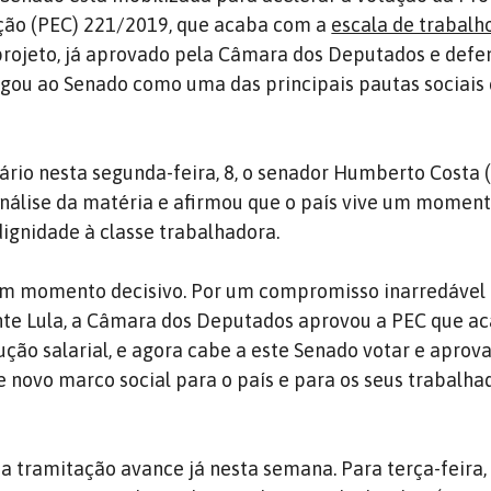
ção (PEC) 221/2019, que acaba com a
escala de trabalh
 projeto, já aprovado pela Câmara dos Deputados e defe
egou ao Senado como uma das principais pautas sociai
ário nesta segunda-feira, 8, o senador Humberto Costa 
nálise da matéria e afirmou que o país vive um moment
dignidade à classe trabalhadora.
 um momento decisivo. Por um compromisso inarredável
nte Lula, a Câmara dos Deputados aprovou a PEC que a
ução salarial, e agora cabe a este Senado votar e aprov
e novo marco social para o país e para os seus trabalhad
a tramitação avance já nesta semana. Para terça-feira, 