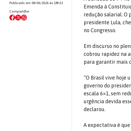
Publicado em 08/06/2026 às 18h32
Emenda à Constitui
Compartilhe
redução salarial. O
presidente Lula, ch
no Congresso.
Em discurso no plen
cobrou rapidez na a
para garantir mais 
“O Brasil vive hoje
governo do preside
escala 6×1, sem red
urgência devida ess
declarou.
A expectativa é que 