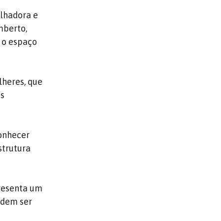
alhadora e
mberto,
 o espaço
heres, que
as
conhecer
strutura
presenta um
odem ser