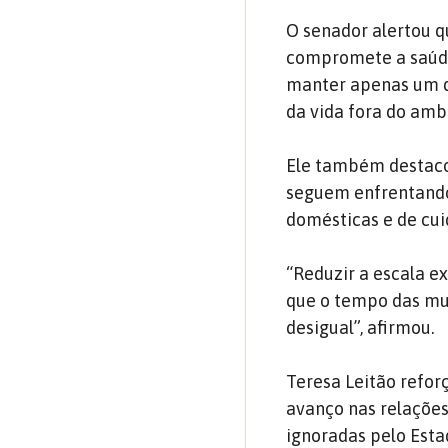
O senador alertou q
compromete a saúde 
manter apenas um di
da vida fora do ambi
Ele também destaco
seguem enfrentando
domésticas e de cui
“Reduzir a escala 
que o tempo das mu
desigual”, afirmou.
Teresa Leitão refo
avanço nas relaçõe
ignoradas pelo Esta