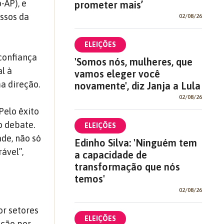
-AP), e
prometer mais’
assos da
02/08/26
ELEIÇÕES
confiança
'Somos nós, mulheres, que
l à
vamos eleger você
a direção.
novamente', diz Janja a Lula
02/08/26
Pelo êxito
o debate.
ELEIÇÕES
de, não só
Edinho Silva: 'Ninguém tem
ável”,
a capacidade de
transformação que nós
temos'
02/08/26
or setores
ELEIÇÕES
ação por