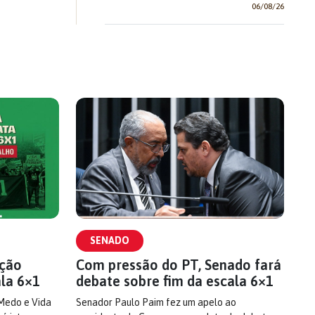
06/08/26
SENADO
ação
Com pressão do PT, Senado fará
ala 6×1
debate sobre fim da escala 6×1
 Medo e Vida
Senador Paulo Paim fez um apelo ao