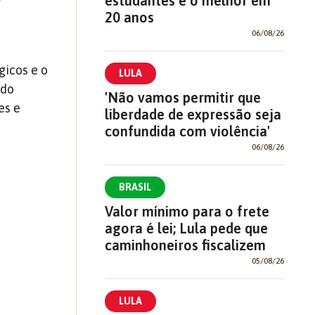
estudantes é o melhor em
20 anos
06/08/26
gicos e o
LULA
 do
'Não vamos permitir que
es e
liberdade de expressão seja
confundida com violência'
06/08/26
BRASIL
Valor mínimo para o frete
agora é lei; Lula pede que
caminhoneiros fiscalizem
05/08/26
LULA