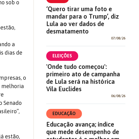
ho sob o
‘Quero tirar uma foto e
mandar para o Trump’, diz
Lula ao ver dados de
estão,
desmatamento
07/08/26
ando a
s dias de
ELEIÇÕES
'Onde tudo começou':
primeiro ato de campanha
mpresas, o
de Lula será na histórica
e melhoria
Vila Euclides
re
06/08/26
 o Senado
ileiro”,
EDUCAÇÃO
Educação avança; índice
que mede desempenho de
á estão,