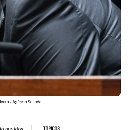
Moura / Agência Senado
TÓPICOS
ão ouvidos