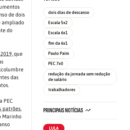
rgumentos
dois dias de descanso
nso de dois
e ampliado
Escala 5x2
nte do
Escala 6x1
fim da 6x1
/2019,
que
Paulo Paim
as
PEC 7x0
Alcolumbre
redução da jornada sem redução
ntes das
de salário
tos.
trabalhadores
ma PEC
s patrões.
PRINCIPAIS NOTÍCIAS
o Marinho
canso
LULA