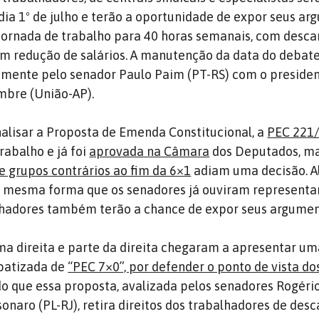
dia 1º de julho e terão a oportunidade de expor seus a
jornada de trabalho para 40 horas semanais, com desca
em redução de salários. A manutenção da data do debat
amente pelo senador Paulo Paim (PT-RS) com o preside
mbre (União-AP).
alisar a Proposta de Emenda Constitucional, a
PEC 221
rabalho e já foi
aprovada na Câmara
dos Deputados, m
de grupos contrários ao fim da 6×1
adiam uma decisão. 
da mesma forma que os senadores já ouviram representa
lhadores também terão a chance de expor seus argumen
a direita e parte da direita chegaram a apresentar u
 batizada de
“PEC 7×0”, por defender o ponto de vista do
o que essa proposta, avalizada pelos senadores Rogéri
sonaro (PL-RJ), retira direitos dos trabalhadores de des