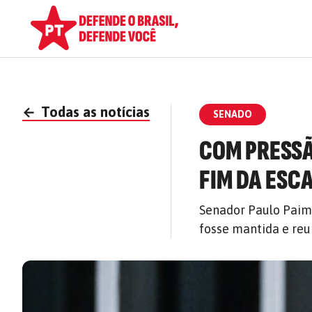
←
Todas as notícias
SENADO
COM PRESSÃ
FIM DA ESC
Senador Paulo Paim
fosse mantida e reun