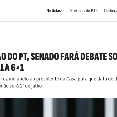
Notícias
Diretrizes do PT
Conheça
O DO PT, SENADO FARÁ DEBATE S
ALA 6×1
 fez um apelo ao presidente da Casa para que data de 
ião será 1º de julho